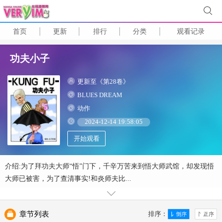
首页
更新
排行
分类
观看记录
功夫小子
更新至《第28卷》
BLUES DREAM
动作
2024-12-14 19:58:05
开始观看
介绍:为了拜功夫大师“悟”门下，千辛万苦来到悟大师武馆，却发现悟
大师已被害，为了查清事实!和炎师夫比...
章节列表
排序：