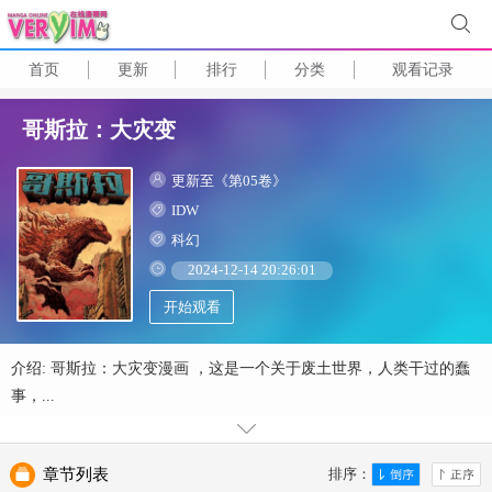
首页
更新
排行
分类
观看记录
哥斯拉：大灾变
更新至《第05卷》
IDW
科幻
2024-12-14 20:26:01
开始观看
介绍: 哥斯拉：大灾变漫画 ，这是一个关于废土世界，人类干过的蠢
事，...
章节列表
排序：