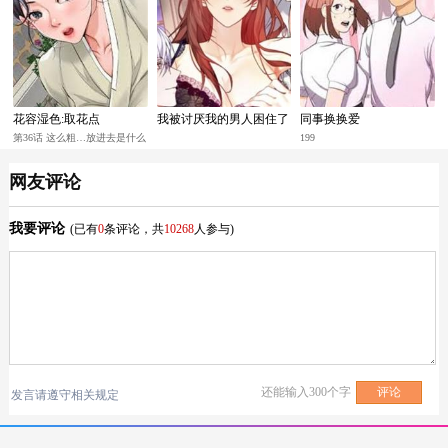
花容湿色:取花点
我被讨厌我的男人困住了
同事换换爱
第36话 这么粗…放进去是什么
199
感觉?
网友评论
我要评论
(已有
0
条评论，共
10268
人参与)
还能输入
300
个字
发言请遵守相关规定