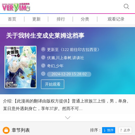
首页
更新
排行
分类
观看记录
关于我转生变成史莱姆这档事
更新至《122 前往印古拉西亚》
伏濑,川上泰树,讲谈社
奇幻,少年
2024-12-20 15:28:02
开始观看
介绍:【此漫画的翻译由版权方提供】普通上班族三上悟，男，单身。
某日意外遇刺身亡，享年37岁。然而不可...
章节列表
排序：