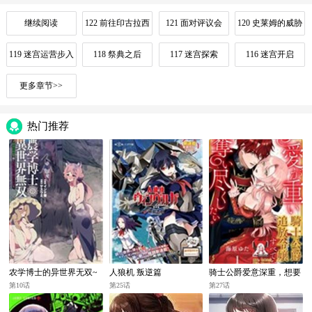
继续阅读
122 前往印古拉西
121 面对评议会
120 史莱姆的威胁
亚
119 迷宫运营步入
118 祭典之后
117 迷宫探索
116 迷宫开启
正轨
更多章节>>
热门推荐
农学博士的异世界无双~
人狼机 叛逆篇
骑士公爵爱意深重，想要
利用禁忌知识来建构怪物
索取放逐千金的一切。
第10话
第25话
第27话
女孩后宫~