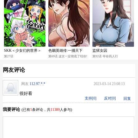
SKK＜少女们的世界＞
色鵰英雄传:一捅天下
监狱女囚
第27话
第69话 这次一定彻底了结你!
第92话 夺命四人行
网友评论
网友
112.97.*.*
2023-03-14 23:08:13
很好看
支持[
0
]
反对[
0
]
回复
我要评论
(已有
1
条评论，共
11389
人参与)